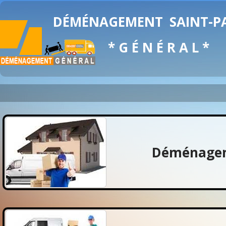
DÉMÉNAGEMENT
SAINT-P
* G É N É R A L *
Déménagem