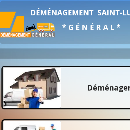
DÉMÉNAGEMENT
SAINT-L
* G É N É R A L *
Déménagem