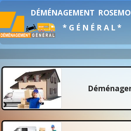
DÉMÉNAGEMENT
ROSEMON
* G É N É R A L *
Déménagem