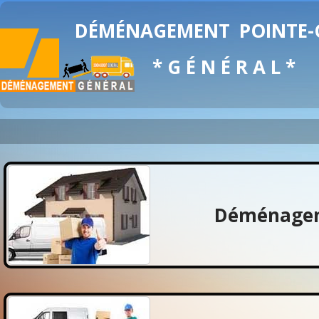
DÉMÉNAGEMENT
POINTE
* G É N É R A L *
Déménagem