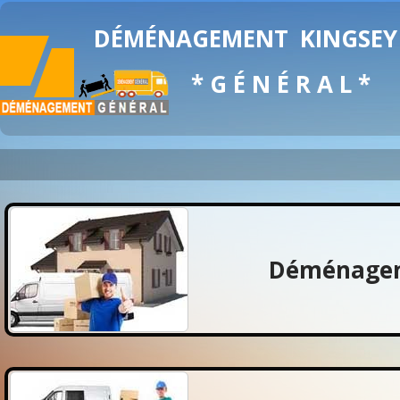
DÉMÉNAGEMENT
KINGSEY
* G É N É R A L *
Déménagem