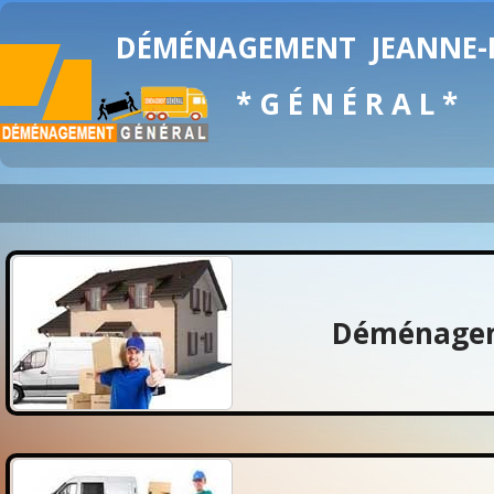
DÉMÉNAGEMENT
JEANNE
* G É N É R A L *
Déménagem