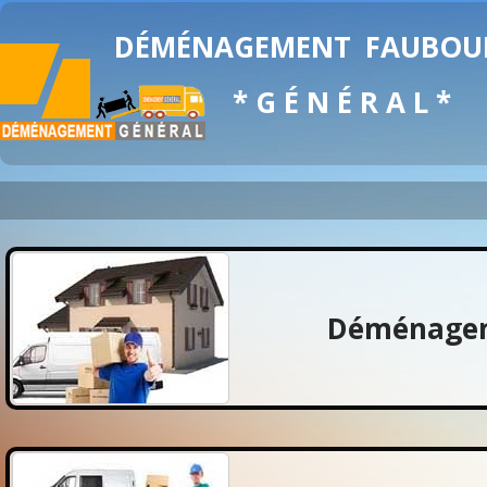
DÉMÉNAGEMENT
FAUBOUR
* G É N É R A L *
Déménagem