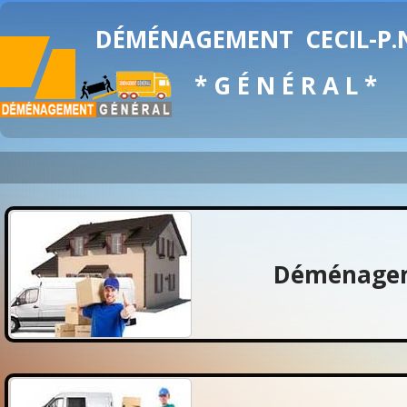
DÉMÉNAGEMENT
CECIL-P
* G É N É R A L *
Déménagem