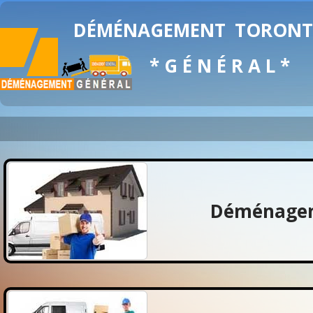
DÉMÉNAGEMENT
TORON
* G É N É R A L *
Déménagem