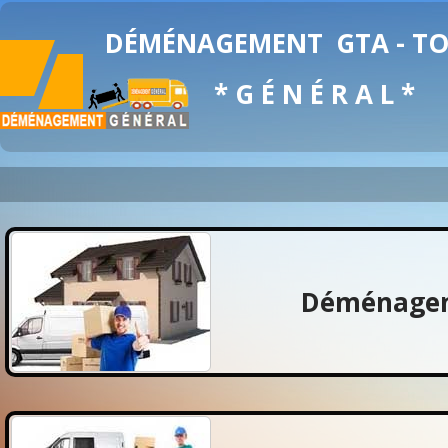
DÉMÉNAGEMENT
GTA - 
* G É N É R A L *
Déménagem