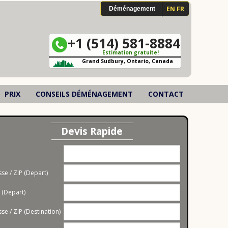
EN FR
Déménagement
Déménagement La Nouvelle-Beauce
s
Déménagement L'Islet
+1 (514) 581-8884
Estimation gratuite!
Déménagement Les Jardins-de-Napierville
Grand Sudbury, Ontario, Canada
Déménagement Mékinac
PRIX
CONSEILS DÉMÉNAGEMENT
CONTACT
Déménagement Papineau
Déménagement Les Basques
Devis Rapide
Déménagement Francheville
e
Déménagement Montérégie
se / ZIP (Depart)
Déménagement Saguenay–Lac-Saint-Jean
e (Depart)
Déménagement Abitibi-Témiscamingue
se / ZIP (Destination)
Déménagement Bas-Saint-Laurent