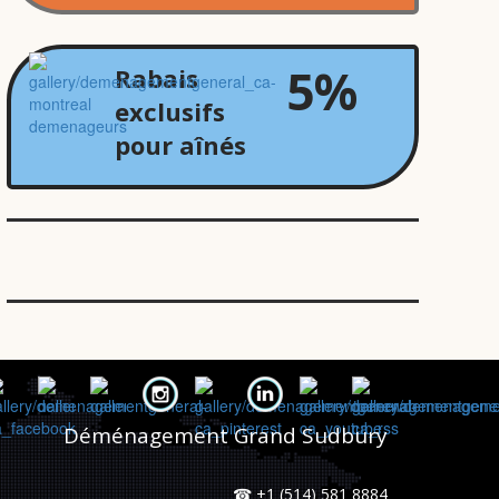
5%
Rabais
exclusifs
pour aînés
Jean
e
Déménagement Grand Sudbury
s
☎ +1 (514) 581 8884