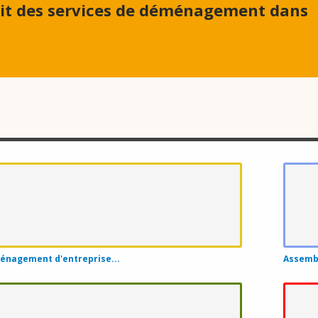
it des services de déménagement dans
Déménagement Les Moulins
.
Déménagement La Mitis
Déménagement Antoine-Labelle
Déménagement Nicolet-Yamaska
Déménagement L'Érable
Déménagement Sept-Rivières
Déménagement La Rivière-du-Nord
Déménagement Le Val-Saint-François
nagement d'entreprise...
Assembl
Déménagement Rimouski-Neigette
Déménagement Le Domaine-du-Roy