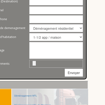
 (Destination)
Déménagement Estrie
riel
Déménagement Côte-Nord
phone
eau
Déménagement Capitale-Nationale
 de demenagement
Déménagement Laurentides
 d'habitation
Déménagement Chaudière-Appalaches
sage
Déménagement Centre-du-Québec
Déménagement Lanaudière
chments
Déménagement Gaspésie–Îles-de-la-Madeleine
Envoyer
Déménagement Outaouais
Déménagement Agglomération de Montréal
Déménagement MTL