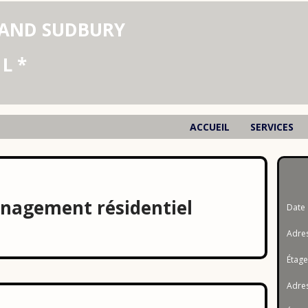
Déménagement Lajemmerais
AND SUDBURY
Déménagement Le Haut-Saint-Françoi
 L *
Déménagement Vaudreuil-Soulanges
Déménagement Arthabaska
Déménagement Les Appalaches
ACCUEIL
SERVICES
Déménagement Maria-Chapdelaine
Déménagement Drummond
agement résidentiel
Déménagement Abitibi-Ouest
Dat
Adres
Déménagement Les Pays-d'en-Haut
Étag
Déménagement Caniapiscau
Adres
Déménagement La Haute-Côte-Nord