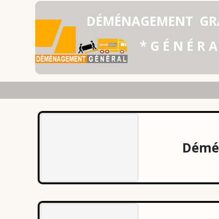
DÉMÉNAGEMENT
GR
* G É N É R A
Démén