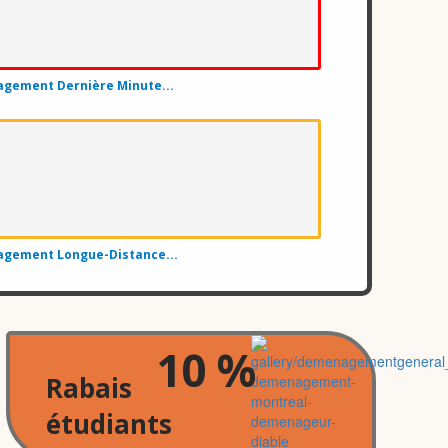
jord
gement Dernière Minute...
gement Longue-Distance...
ille
10 %
Rabais
étudiants