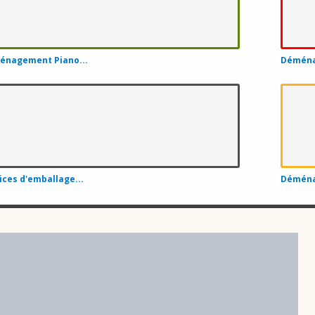
Déménagement Le Saguenay-et-son-F
Déménagement Beauce-Sartigan
énagement Piano...
Déména
Déménagement Les Maskoutains
Déménagement Le Haut-Richelieu
Déménagement Pierre-De Saurel
Déménagement Montcalm
ices d'emballage...
Déména
Déménagement La Nouvelle-Beauce
Déménagement L'Islet
Déménagement Les Jardins-de-Napierv
Déménagement Mékinac
Déménagement Papineau