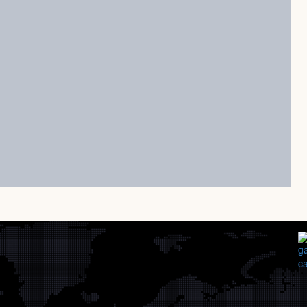
Déménagement Les Basques
Déménagement Francheville
Déménagement Montérégie
Déménagement Saguenay–Lac-Saint-
Déménagement Abitibi-Témiscamingu
Déménagement Bas-Saint-Laurent
Déménagement Estrie
Déménagement Côte-Nord
Déménagement Capitale-Nationale
Déménagement Laurentides
Déménagement Chaudière-Appalache