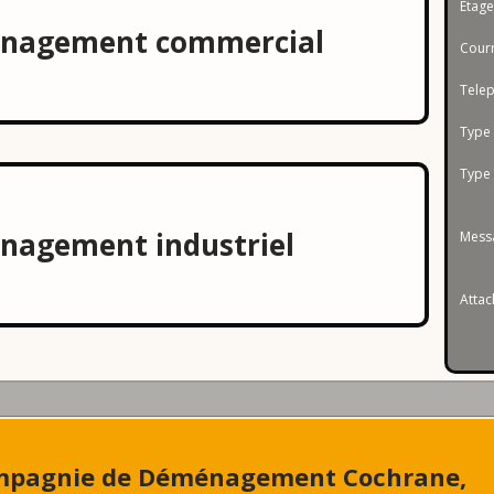
Étage
nagement commercial
Déménagement La Jacques-Cartier
Cour
Déménagement La Côte-de-Gaspé
Tele
Type
Déménagement La Vallée-de-la-Gatin
Type
Déménagement Le Haut-Saint-Laurent
Déménagement Le Granit
agement industriel
Mes
Déménagement Kamouraska
Atta
Déménagement Mauricie
Déménagement Maskinongé
Déménagement Memphrémagog
Déménagement La Vallée-de-l'Or
Compagnie de Déménagement Cochrane,