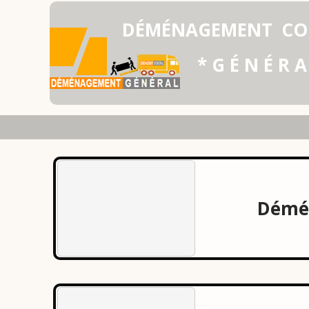
DÉMÉNAGEMENT
CO
* G É N É R A
Démén