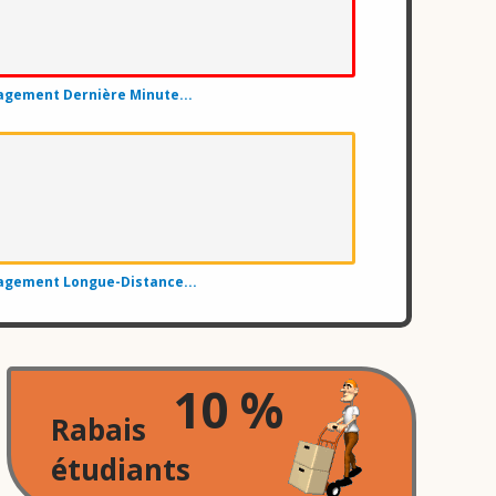
jord
gement Dernière Minute...
gement Longue-Distance...
10 %
ille
Rabais
étudiants