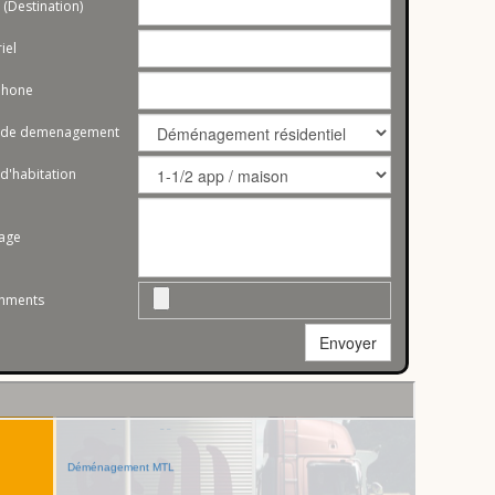
 (Destination)
Déménagement Estrie
riel
Déménagement Côte-Nord
phone
Déménagement Capitale-Nationale
 de demenagement
eau
 d'habitation
Déménagement Laurentides
Déménagement Chaudière-Appalaches
sage
Déménagement Centre-du-Québec
chments
Déménagement Lanaudière
Envoyer
Déménagement Gaspésie–Îles-de-la-Madeleine
Déménagement Outaouais
Déménagement Agglomération de Montréal
Déménagement MTL