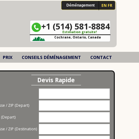
Déménagement Montcalm
EN FR
Déménagement
Déménagement La Nouvelle-Beauce
s
+1 (514) 581-8884
Déménagement L'Islet
Estimation gratuite!
Cochrane, Ontario, Canada
Déménagement Les Jardins-de-Napierville
Déménagement Mékinac
PRIX
CONSEILS DÉMÉNAGEMENT
CONTACT
Déménagement Papineau
Déménagement Les Basques
Devis Rapide
Déménagement Francheville
e
Déménagement Montérégie
se / ZIP (Depart)
Déménagement Saguenay–Lac-Saint-Jean
e (Depart)
Déménagement Abitibi-Témiscamingue
se / ZIP (Destination)
Déménagement Bas-Saint-Laurent