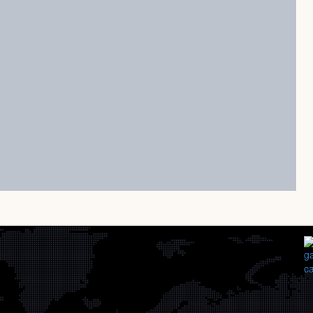
Déménagement Les Basques
Déménagement Francheville
Déménagement Montérégie
Déménagement Saguenay–Lac-Saint-
Déménagement Abitibi-Témiscamingu
Déménagement Bas-Saint-Laurent
Déménagement Estrie
Déménagement Côte-Nord
Déménagement Capitale-Nationale
Déménagement Laurentides