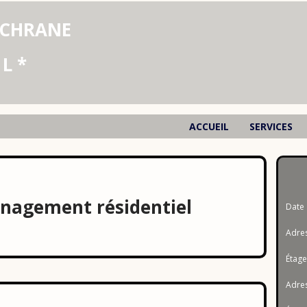
Déménagement Lajemmerais
CHRANE
Déménagement Le Haut-Saint-Françoi
 L *
Déménagement Vaudreuil-Soulanges
Déménagement Arthabaska
ACCUEIL
SERVICES
Déménagement Les Appalaches
Déménagement Maria-Chapdelaine
Déménagement Drummond
agement résidentiel
Dat
Déménagement Abitibi-Ouest
Adres
Déménagement Les Pays-d'en-Haut
Étag
Déménagement Caniapiscau
Adres
Déménagement La Haute-Côte-Nord