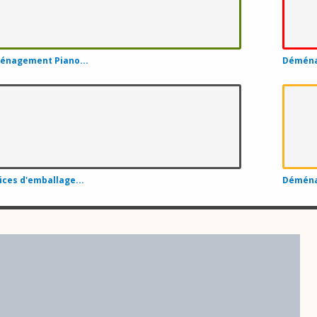
Déménagement Le Saguenay-et-son-F
Déménagement Beauce-Sartigan
énagement Piano...
Déména
Déménagement Les Maskoutains
Déménagement Le Haut-Richelieu
Déménagement Pierre-De Saurel
Déménagement Montcalm
ices d'emballage...
Déména
Déménagement La Nouvelle-Beauce
Déménagement L'Islet
Déménagement Les Jardins-de-Napierv
Déménagement Mékinac
Déménagement Papineau