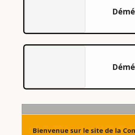
Démé
Démén
Bienvenue sur le site de la 