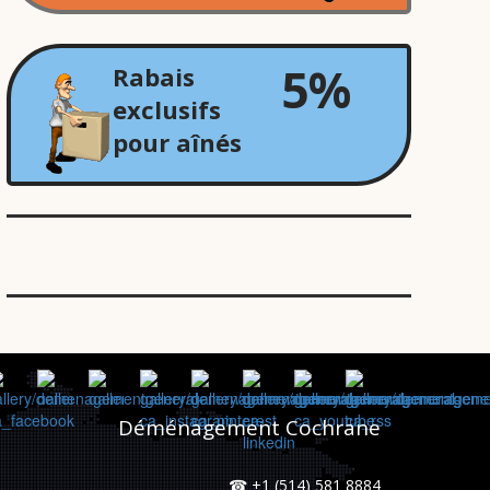
5%
Rabais
exclusifs
pour aînés
Jean
e
Déménagement Cochrane
☎ +1 (514) 581 8884